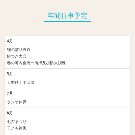
年間行事予定
4月
鯉のぼり設置
餅つき大会
春の町内会統一清掃及び防火訓練
5月
大型鉄くず回収
7月
ラジオ体操
8月
七夕まつり
子ども神輿