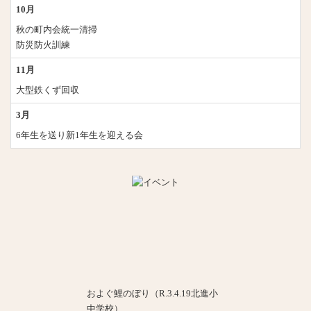
10月
秋の町内会統一清掃
防災防火訓練
11月
大型鉄くず回収
3月
6年生を送り新1年生を迎える会
およぐ鯉のぼり（R.3.4.19北進小
中学校）