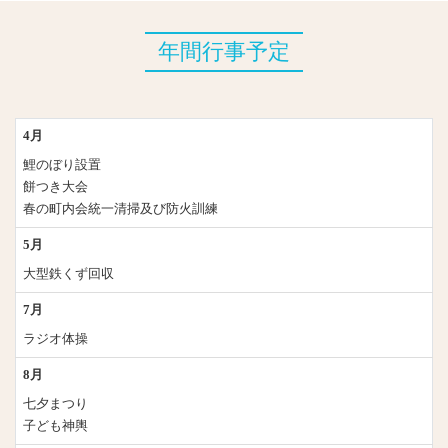
年間行事予定
4月
鯉のぼり設置
餅つき大会
春の町内会統一清掃及び防火訓練
5月
大型鉄くず回収
7月
ラジオ体操
8月
七夕まつり
子ども神輿