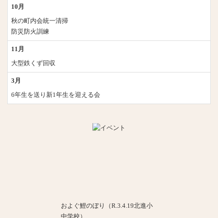
10月
秋の町内会統一清掃
防災防火訓練
11月
大型鉄くず回収
3月
6年生を送り新1年生を迎える会
およぐ鯉のぼり（R.3.4.19北進小
中学校）